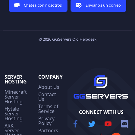
Chatea con nosotros
Envíanos un correo
© 2026 GGServers Old Helpdesk
SERVER
COMPANY
HOSTING
About Us
Minecraft
Contact
Server
Us
Hosting
Terms of
Hytale
Service
CONNECT WITH US
Server
Hosting
Privacy
Policy
ARK
Server
Partners