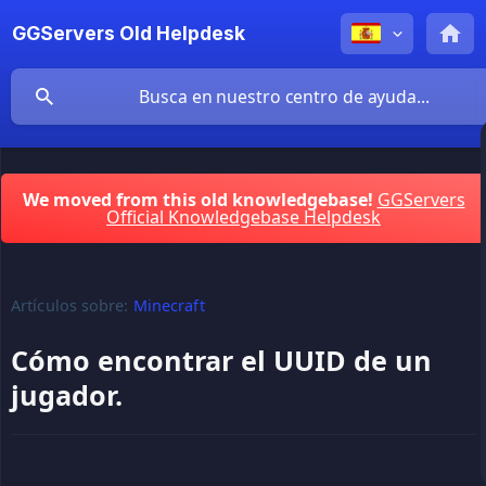
GGServers Old Helpdesk
We moved from this old knowledgebase!
GGServers
Official Knowledgebase Helpdesk
Artículos sobre:
Minecraft
Cómo encontrar el UUID de un
jugador.