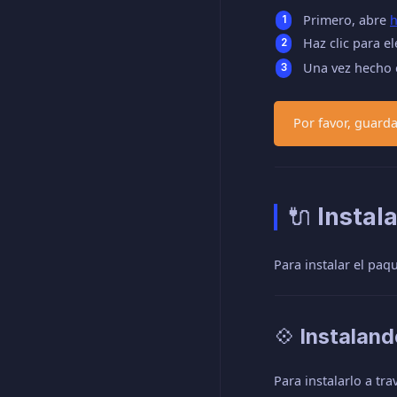
Primero, abre
h
Haz clic para el
Una vez hecho 
Por favor, guard
🔌 Instal
Para instalar el paq
💠 Instaland
Para instalarlo a tr