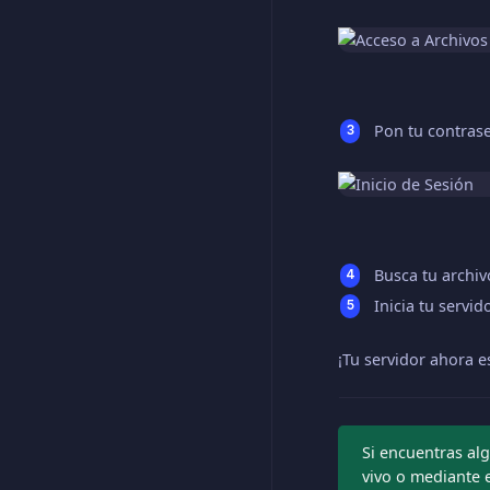
Pon tu contrase
Busca tu archi
Inicia tu servido
¡Tu servidor ahora 
Si encuentras alg
vivo o mediante 