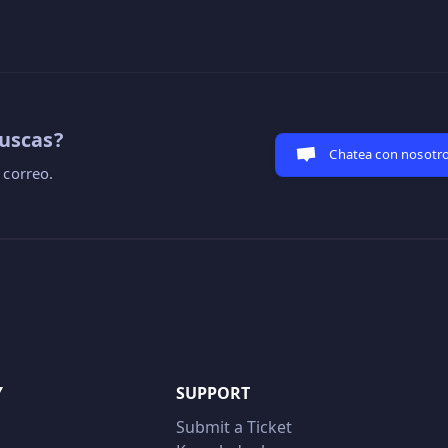
uscas?
Chatea con nosotr
 correo.
Y
SUPPORT
Submit a Ticket