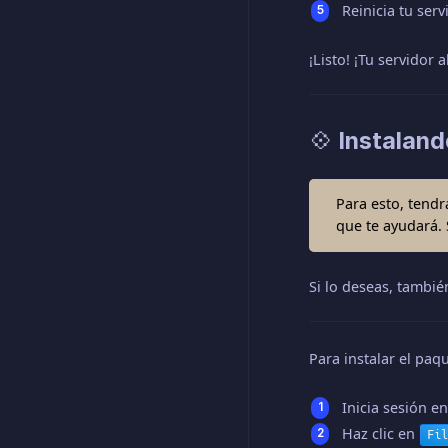
Reinicia tu serv
¡Listo! ¡Tu servidor
💠 Instalan
Para esto, tendr
que te ayudará. 
Si lo deseas, también
Para instalar el paqu
Inicia sesión en
Haz clic en
Fil