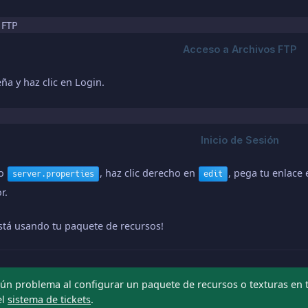
ña y haz clic en Login.
vo
, haz clic derecho en
, pega tu enlace
server.properties
edit
r.
está usando tu paquete de recursos!
ún problema al configurar un paquete de recursos o texturas en tu
el
sistema de tickets
.