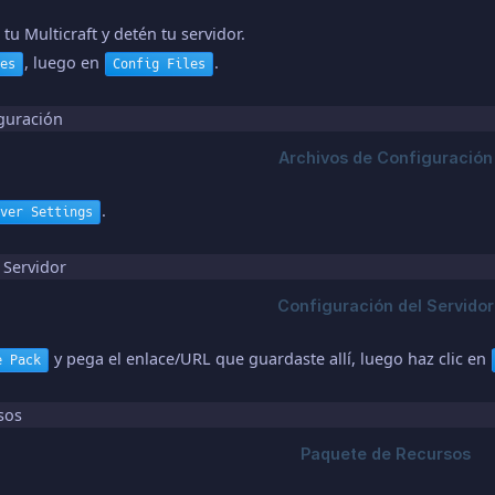
 tu Multicraft y detén tu servidor.
, luego en
.
es
Config Files
.
ver Settings
y pega el enlace/URL que guardaste allí, luego haz clic en
e Pack