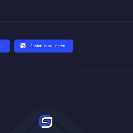
os
Envíanos un correo