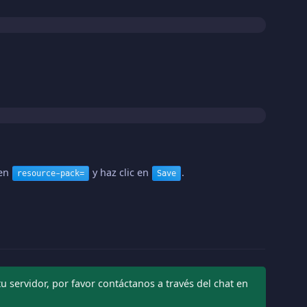
 en
y haz clic en
.
resource-pack=
Save
 servidor, por favor contáctanos a través del chat en