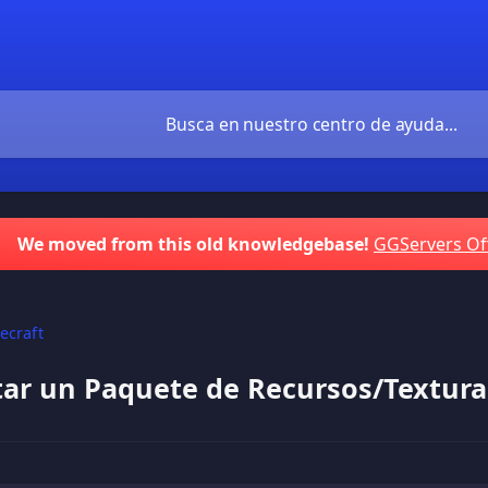
We moved from this old knowledgebase!
GGServers Of
ecraft
r un Paquete de Recursos/Texturas